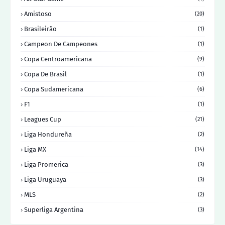
Amistoso
(20)
Brasileirão
(1)
Campeon De Campeones
(1)
Copa Centroamericana
(9)
Copa De Brasil
(1)
Copa Sudamericana
(6)
F1
(1)
Leagues Cup
(21)
Liga Hondureña
(2)
Liga MX
(14)
Liga Promerica
(3)
Liga Uruguaya
(3)
MLS
(2)
Superliga Argentina
(3)