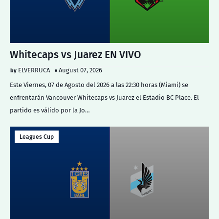
Whitecaps vs Juarez EN VIVO
ELVERRUCA
August 07, 2026
Este Viernes, 07 de Agosto del 2026 a las 22:30 horas (Miami) se
enfrentarán Vancouver Whitecaps vs Juarez el Estadio BC Place. El
partido es válido por la Jo…
Leagues Cup