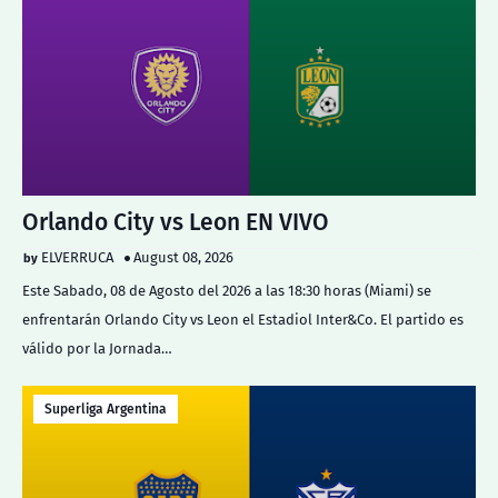
Orlando City vs Leon EN VIVO
ELVERRUCA
August 08, 2026
Este Sabado, 08 de Agosto del 2026 a las 18:30 horas (Miami) se
enfrentarán Orlando City vs Leon el Estadiol Inter&Co. El partido es
válido por la Jornada…
Superliga Argentina